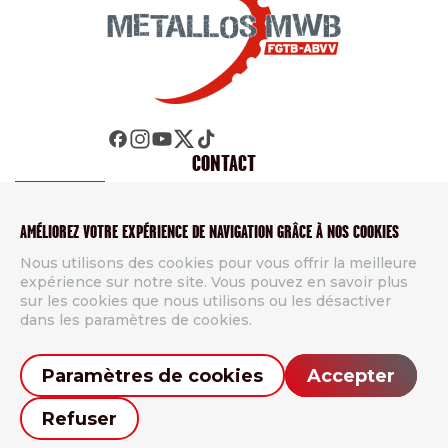
CONTACT
Métallos FGTB
AMÉLIOREZ VOTRE EXPÉRIENCE DE NAVIGATION GRÂCE À NOS COOKIES
Rue de Namur 49, 5000 Beez
Nous utilisons des cookies pour vous offrir la meilleure
Tél.
+32 81 26 51 11
expérience sur notre site. Vous pouvez en savoir plus
info@metallos.be
sur les cookies que nous utilisons ou les désactiver
dans les paramètres de cookies.
Contact
Paramètres de cookies
Accepter
Refuser
Copyright
© 2026 Metallos. Tous droits reservés |
Vie