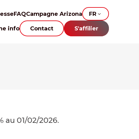
resse
FAQ
Campagne Arizona
FR
he info
Contact
S'affilier
% au 01/02/2026.