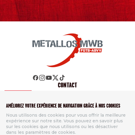
CONTACT
Métallos FGTB
AMÉLIOREZ VOTRE EXPÉRIENCE DE NAVIGATION GRÂCE À NOS COOKIES
Rue de Namur 49, 5000 Beez
Nous utilisons des cookies pour vous offrir la meilleure
Tél.
+32 81 26 51 11
expérience sur notre site. Vous pouvez en savoir plus
info@metallos.be
sur les cookies que nous utilisons ou les désactiver
dans les paramètres de cookies.