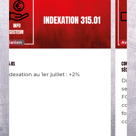
Aviation
COMPAGNIES AÉRIENNES – INDEMNITÉS DU FONDS DE
SÉCURITÉ D’EXISTENCE + 37%
Dans le cadre des négociations
sectorielles 2025-2026, les Métallos
FGTB ont obtenu des avancées
concrètes pour les indemnités du
fonds de sécurité d’existence des
compagnies aériennes : + 37%