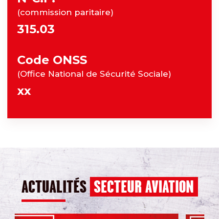
(commission paritaire)
315.03
Code ONSS
(Office National de Sécurité Sociale)
xx
ACTUALITÉS
SECTEUR AVIATION