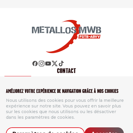
CONTACT
Métallos FGTB
AMÉLIOREZ VOTRE EXPÉRIENCE DE NAVIGATION GRÂCE À NOS COOKIES
Rue de Namur 49, 5000 Beez
Nous utilisons des cookies pour vous offrir la meilleure
Tél.
+32 81 26 51 11
expérience sur notre site. Vous pouvez en savoir plus
info@metallos.be
sur les cookies que nous utilisons ou les désactiver
dans les paramètres de cookies.
Contact