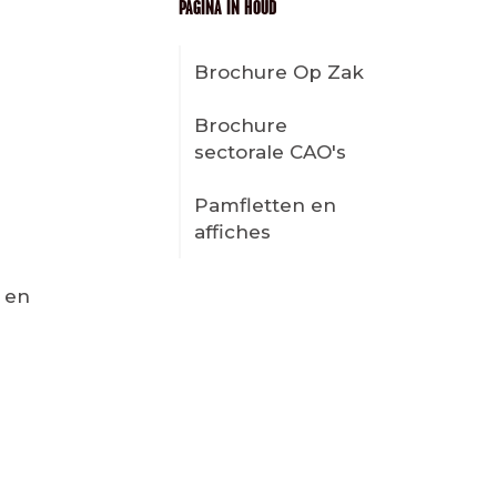
PAGINA IN HOUD
Brochure Op Zak
Brochure
sectorale CAO's
Pamfletten en
affiches
n en