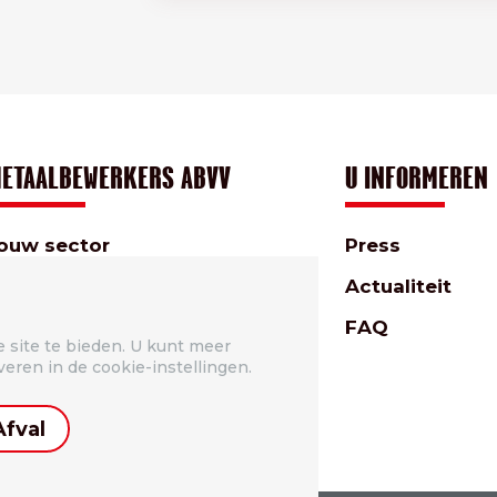
ETAALBEWERKERS ABVV
U INFORMEREN
ouw sector
Press
nze diensten
Actualiteit
etaalbewerkers ABVV
FAQ
 site te bieden. U kunt meer
nternationaal
veren in de cookie-instellingen.
ampagnes
Afval