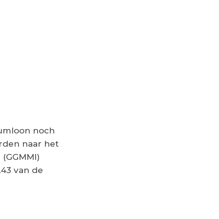
mumloon noch
rden naar het
 (GGMMI)
.43 van de