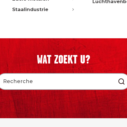
Luchthavenb
Staalindustrie
WAT ZOEKT U?