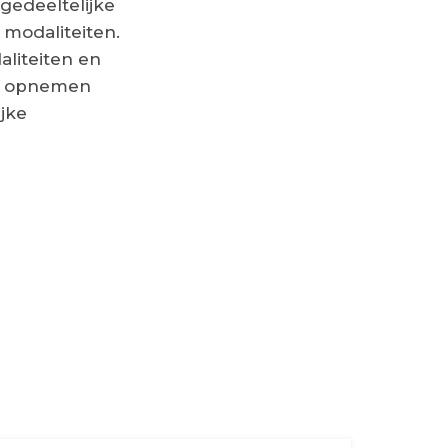
gedeeltelijke
 modaliteiten.
liteiten en
ct opnemen
jke