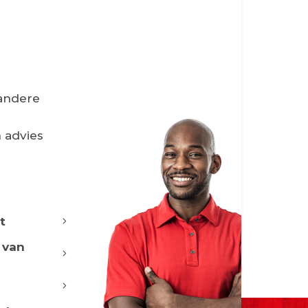
 andere
 advies
t
 van