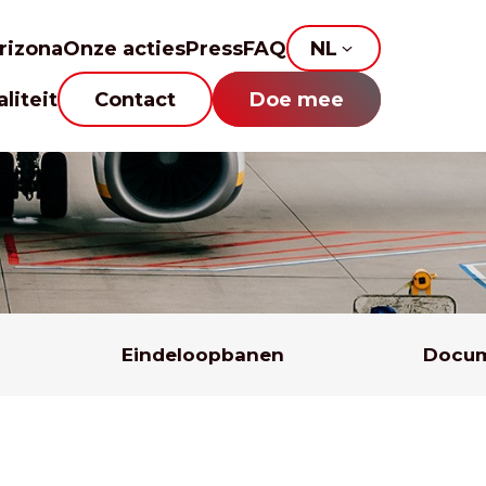
rizona
Onze acties
Press
FAQ
NL
liteit
Contact
Doe mee
Eindeloopbanen
Docum