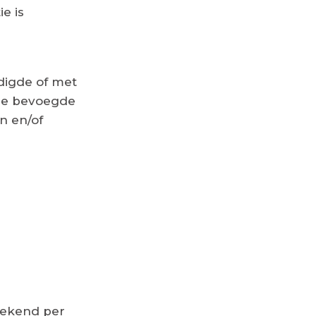
e is
digde of met
 de bevoegde
n en/of
gekend per