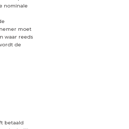
e nominale
de
rknemer moet
en waar reeds
wordt de
ft betaald