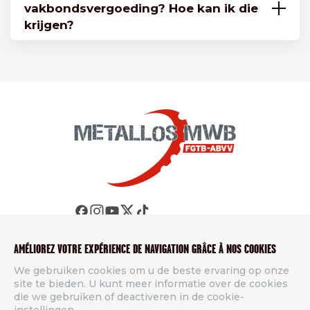
vakbondsvergoeding? Hoe kan ik die
krijgen?
CONTACT
AMÉLIOREZ VOTRE EXPÉRIENCE DE NAVIGATION GRÂCE À NOS COOKIES
Métallos FGTB
We gebruiken cookies om u de beste ervaring op onze
Rue de Namur 49, 5000 Beez
site te bieden. U kunt meer informatie over de cookies
die we gebruiken of deactiveren in de cookie-
Tel
+32 81 26 51 11