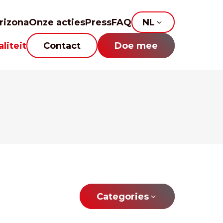
rizona
Onze acties
Press
FAQ
NL
liteit
Contact
Doe mee
Categories