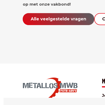
op met onze vakbond!
Alle veelgestelde vragen
C
M
J
O