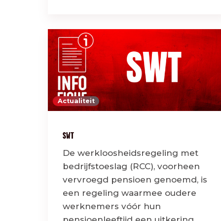
Actualiteit
SWT
De werkloosheidsregeling met
bedrijfstoeslag (RCC), voorheen
vervroegd pensioen genoemd, is
een regeling waarmee oudere
werknemers vóór hun
pensioenleeftijd een uitkering